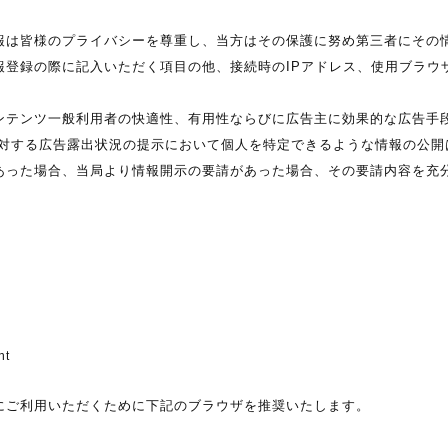
報は皆様のプライバシーを尊重し、当方はその保護に努め第三者にその
報登録の際に記入いただく項目の他、接続時のIPアドレス、使用ブラウ
ンテンツ一般利用者の快適性、有用性ならびに広告主に効果的な広告手
に対する広告露出状況の提示において個人を特定できるような情報の公開
あった場合、当局より情報開示の要請があった場合、その要請内容を充
nt
にご利用いただくために下記のブラウザを推奨いたします。