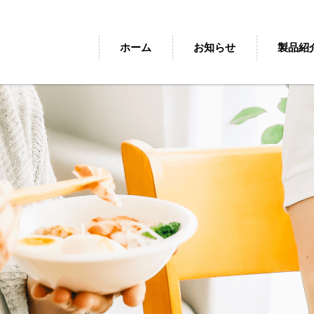
デリモア
ボンヌ
「過熱水蒸気式再加熱カート」
ホーム
お知らせ
製品紹