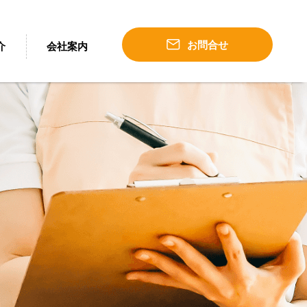
温冷配膳車
「過熱水蒸気式ホテルパンリヒートカート」
「HOT & CO
お問合せ
介
会社案内